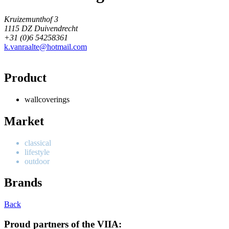
Kruizemunthof 3
1115 DZ Duivendrecht
+31 (0)6 54258361
k.vanraalte@hotmail.com
Product
wallcoverings
Market
classical
lifestyle
outdoor
Brands
Back
Proud partners of the VIIA: